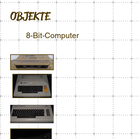
OBJEKTE
8-Bit-Computer
Atari 400
Atari 8
00
Commodore 64
Schneider CPC 464